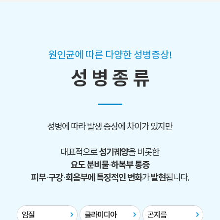
원인균에 따른 다양한 성병증상!
성 병 종 류
성병에 따라 발생 증상에 차이가 있지만
성기궤양
대표적으로
을 비롯한
요도 분비물·하복부 통증
피부·구강·회음부에 특징적인 변화
발현
가
됩니다.
임질
클라미디아
곤지름