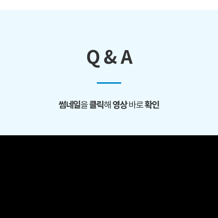
Q & A
썸네일
클릭
영상
확인
을
해
바로