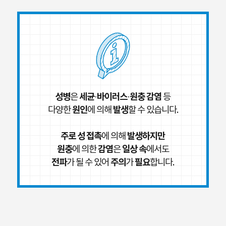
성병
세균·바이러스·원충 감염
은
등
원인
발생
다양한
에 의해
할 수 있습니다.
주로 성 접촉
발생하지만
에 의해
원충
감염
일상 속
에 의한
은
에서도
전파
주의
필요
가 될 수 있어
가
합니다.