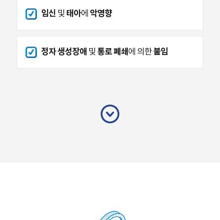
임신
태아
악영향
및
에
정자 생성장애
통로 폐쇄
불임
및
에 의한