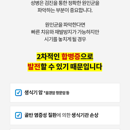
성병은 검진을 통한 정확한 원인균을
파악하는 부분이 중요합니다.
원인균을 파악한다면
빠른 치유와 재발방지가 가능하지만
시기를 놓치게 될 경우
2차적인
합병증
으로
발전
할 수 있기 때문입니다
생식기 암
*음경암·항문암 등
골반 염증성 질환
생식기관 손상
에 의한