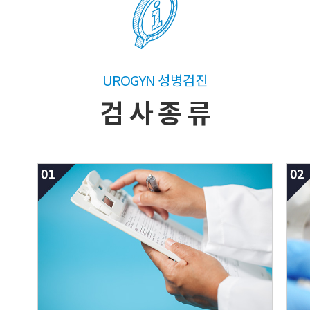
UROGYN 성병검진
검 사 종 류