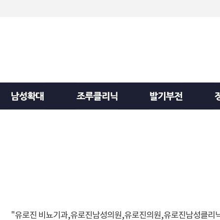
"유로진 비뇨기과,유로진남성의원,유로진의원,유로진남성클리닉"