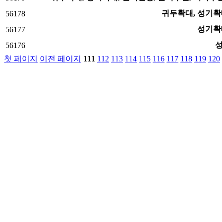
귀두확대, 성기확
56178
성기확
56177
56176
첫 페이지
이전 페이지
111
112
113
114
115
116
117
118
119
120