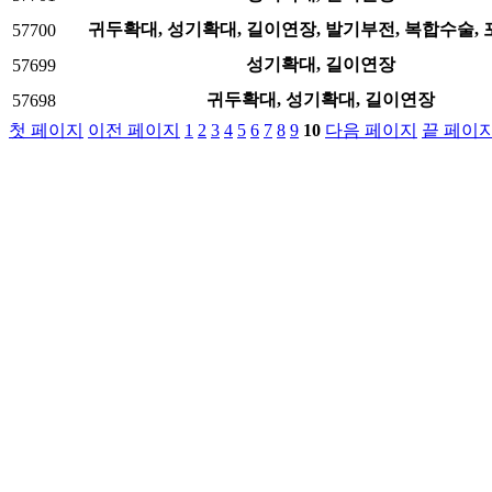
귀두확대, 성기확대, 길이연장, 발기부전, 복합수술,
57700
성기확대, 길이연장
57699
귀두확대, 성기확대, 길이연장
57698
첫 페이지
이전 페이지
1
2
3
4
5
6
7
8
9
10
다음 페이지
끝 페이